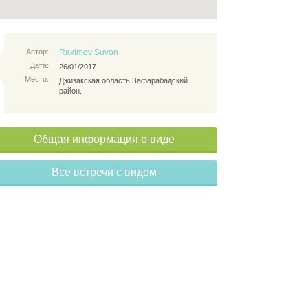
Автор:
Raximov Suvon
Дата:
26/01/2017
Место:
Джизакская область Зафарабадский
район.
Общая информация о виде
Все встречи с видом