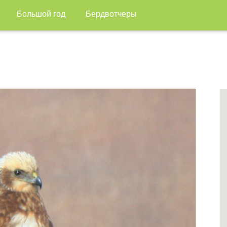
Большой год
Бердвотчеры