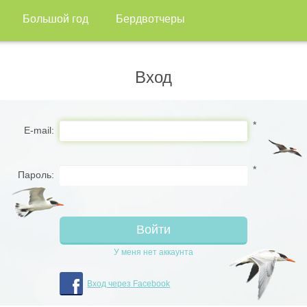
Большой год
Бердвотчеры
Вход
*
E-mail:
*
Пароль:
У меня нет аккаунта
Вход через Facebook