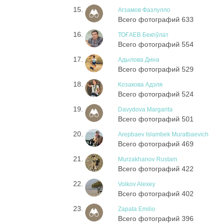
15.
Агзамов Фазлулло
Всего фотографий 633
16.
ТОҒАЕВ Бекпўлат
Всего фотографий 554
17.
Адылова Дина
Всего фотографий 529
18.
Козакова Адэля
Всего фотографий 524
19.
Davydova Margarita
Всего фотографий 501
20.
Arepbaev Islambek Muratbaevich
Всего фотографий 469
21.
Murzakhanov Rustam
Всего фотографий 422
22.
Volkov Alexey
Всего фотографий 402
23.
Zapata Emilio
Всего фотографий 396