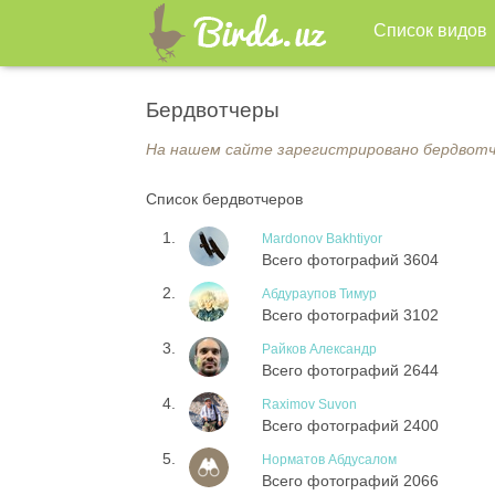
Список видов
Бердвотчеры
На нашем сайте зарегистрировано бердвотче
Список бердвотчеров
1.
Mardonov Bakhtiyor
Всего фотографий 3604
2.
Абдураупов Тимур
Всего фотографий 3102
3.
Райков Александр
Всего фотографий 2644
4.
Raximov Suvon
Всего фотографий 2400
5.
Норматов Абдусалом
Всего фотографий 2066