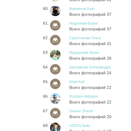
60.
Мавлянов Азиз
Всего фотографий 37
61.
Недосеков Борис
Всего фотографий 37
62.
Сургутанова Ольга
Всего фотографий 31
63.
Мардонова Луиза
Всего фотографий 28
64.
Заславская Алекскандра
Всего фотографий 24
65.
Khan Asif
Всего фотографий 22
66.
Rozimov Akbarjon
Всего фотографий 22
67.
Gareev Shamil
Всего фотографий 20
68.
AZIZOV Nabi