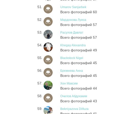
51.
Umarov Sanjarbek
Всего фотографий 60
52.
Мардонова Луиза
Всего фотографий 57
53.
Расулов Давлат
Всего фотографий 57
54.
Khegay Alexandra
Всего фотографий 49
55.
Blackstock Nigel
Всего фотографий 45
56.
Брежнева Анна
Всего фотографий 45
57.
Хен Максим
Всего фотографий 44
58.
Очилов Абдухаким
Всего фотографий 43
59.
Bekniyazova Dilfuza
Всего фотографий 41