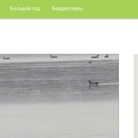
Большой год
Бердвотчеры