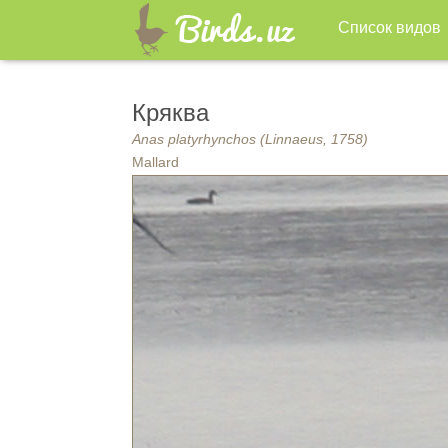
Список видов
Кряква
Anas platyrhynchos (Linnaeus, 1758)
Mallard