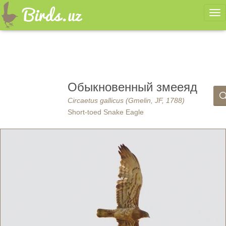
Ме
Обыкновенный змееяд
Circaetus gallicus (Gmelin, JF, 1788)
Short-toed Snake Eagle