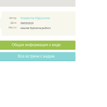
Автор:
Норматов Абдусалом
Дата:
09/03/2019
Место:
кишлак Курганча,рыбхоз
Общая информация о виде
Все встречи с видом