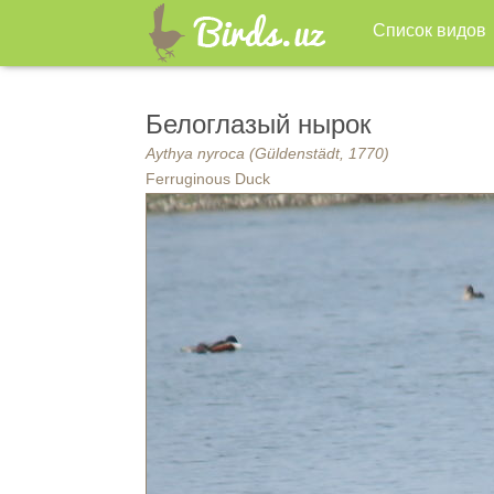
Список видов
Белоглазый нырок
Aythya nyroca (Güldenstädt, 1770)
Ferruginous Duck