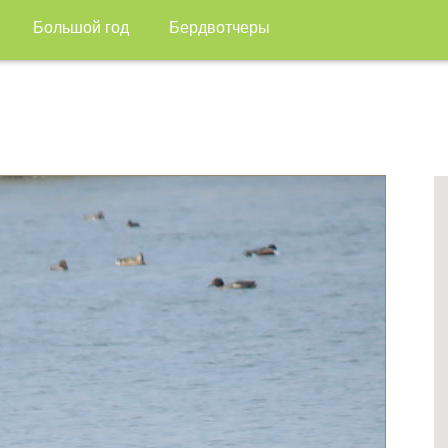
Большой год
Бердвотчеры