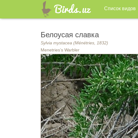
Список видов
Белоусая славка
Sylvia mystacea (Ménétries, 1832)
Menetries’s Warbler