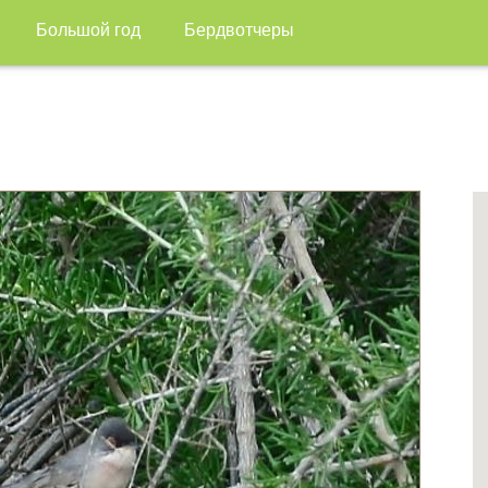
Большой год
Бердвотчеры