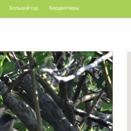
Большой год
Бердвотчеры