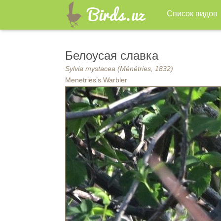
Список видов
Белоусая славка
Sylvia mystacea (Ménétries, 1832)
Menetries’s Warbler