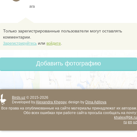
ага
Только зарегистрированные пользователи могут оставлять
комментарии.
или
.
Зарегистрируйтесь
войдите
Добавить фотографию
Birds.uz
© 2015-2026
Developed by
Alexandra Khegay
, design by
Dina Adilova
Все права на опубликованные на сайте материалы принадлежат их авторам.
Обо всех ошибках при работе сайта просьба сообщать на почту:
khalex@bk.ru
ru
en
uz