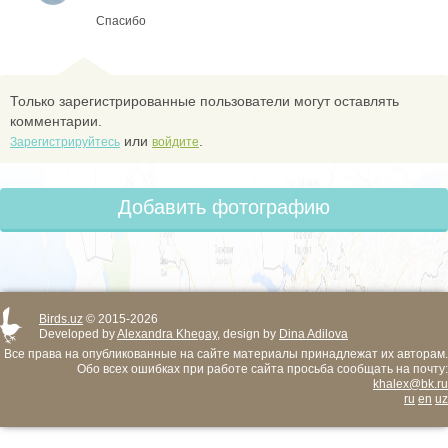
Спасибо
Только зарегистрированные пользователи могут оставлять
комментарии.
или
.
Зарегистрируйтесь
войдите
Добавить фотографию
Birds.uz
© 2015-2026
Developed by
Alexandra Khegay
, design by
Dina Adilova
Все права на опубликованные на сайте материалы принадлежат их авторам.
Обо всех ошибках при работе сайта просьба сообщать на почту:
khalex@bk.ru
ru
en
uz