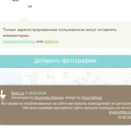
да
Только зарегистрированные пользователи могут оставлять
комментарии.
или
.
Зарегистрируйтесь
войдите
Добавить фотографию
Birds.uz
© 2015-2026
Developed by
Alexandra Khegay
, design by
Dina Adilova
Все права на опубликованные на сайте материалы принадлежат их авторам.
Обо всех ошибках при работе сайта просьба сообщать на почту:
khalex@bk.ru
ru
en
uz