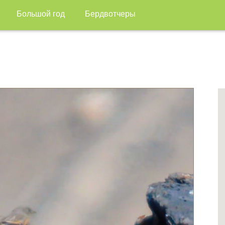
Большой год
Бердвотчеры