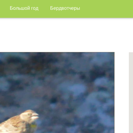
Большой год
Бердвотчеры