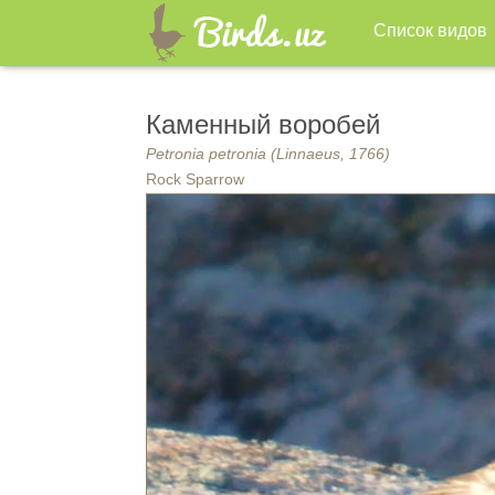
Список видов
Каменный воробей
Petronia petronia (Linnaeus, 1766)
Rock Sparrow