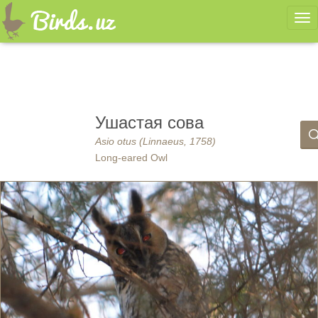
Ме
Ушастая сова
Asio otus (Linnaeus, 1758)
Long-eared Owl