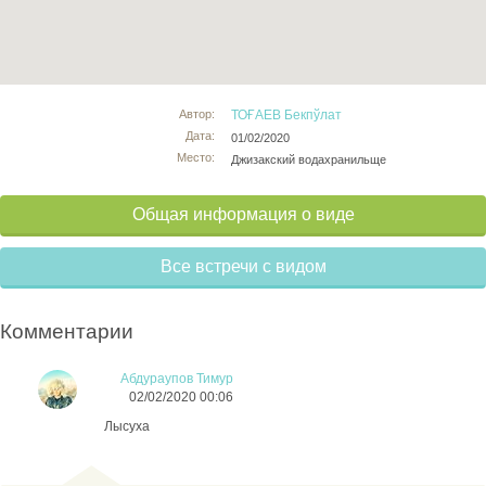
Автор:
ТОҒАЕВ Бекпўлат
Дата:
01/02/2020
Место:
Джизакский водахранильще
Общая информация о виде
Все встречи с видом
Комментарии
Абдураупов Тимур
02/02/2020 00:06
Лысуха