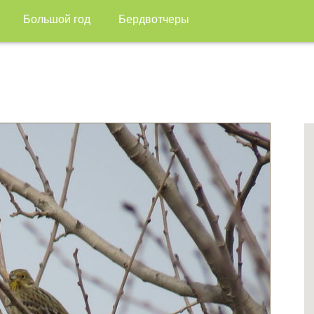
Большой год
Бердвотчеры