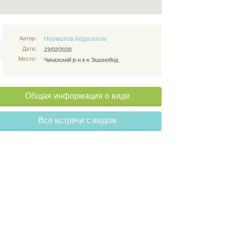
Автор:
Норматов Абдусалом
Дата:
23/02/2020
Место:
Чиназский р-н к-к Эшонобод
Общая информация о виде
Все встречи с видом