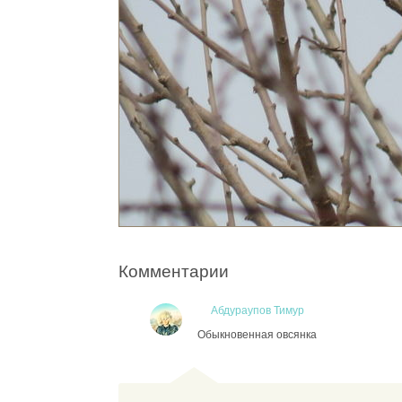
Комментарии
Абдураупов Тимур
Обыкновенная овсянка