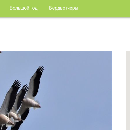
Большой год
Бердвотчеры