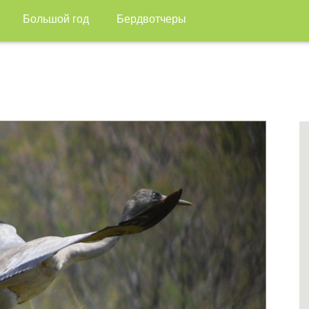
Большой год
Бердвотчеры