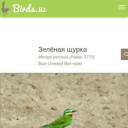
Ме
Зелёная щурка
Merops persicus (Pallas, 1773)
Blue-cheeked Bee-eater