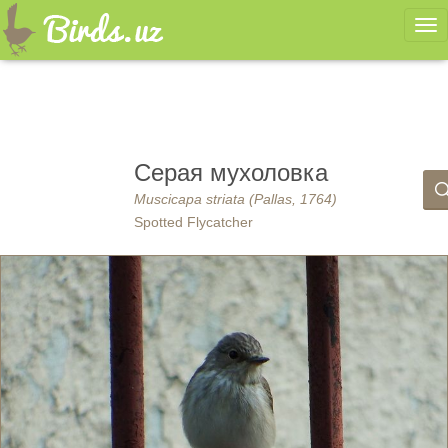
Ме
Серая мухоловка
Muscicapa striata (Pallas, 1764)
Spotted Flycatcher