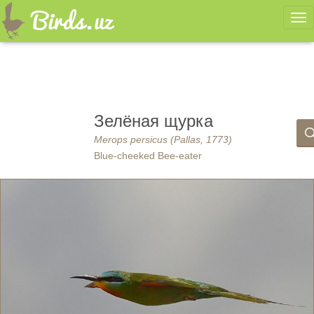
Ме
Зелёная щурка
Merops persicus (Pallas, 1773)
Blue-cheeked Bee-eater