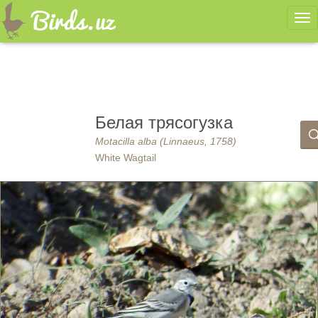
Ме
Белая трясогузка
Motacilla alba (Linnaeus, 1758)
White Wagtail