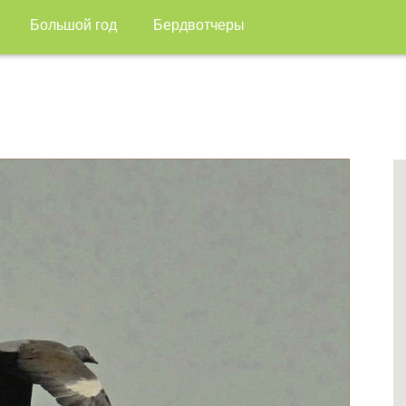
Большой год
Бердвотчеры