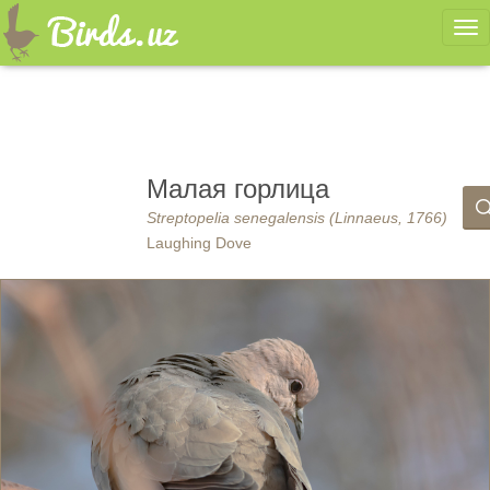
Ме
Малая горлица
Streptopelia senegalensis (Linnaeus, 1766)
Laughing Dove