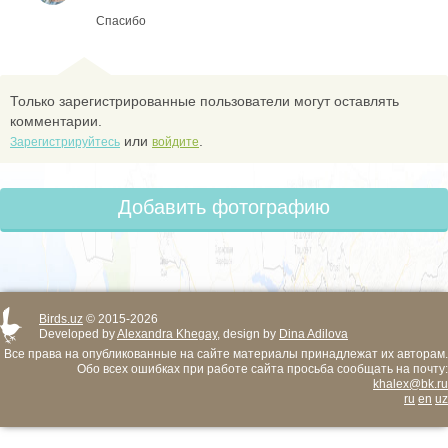
Спасибо
Только зарегистрированные пользователи могут оставлять
комментарии.
или
.
Зарегистрируйтесь
войдите
Добавить фотографию
Birds.uz
© 2015-2026
Developed by
Alexandra Khegay
, design by
Dina Adilova
Все права на опубликованные на сайте материалы принадлежат их авторам.
Обо всех ошибках при работе сайта просьба сообщать на почту:
khalex@bk.ru
ru
en
uz