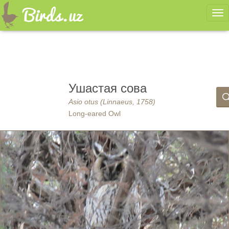
Ме
Ушастая сова
Asio otus (Linnaeus, 1758)
Long-eared Owl