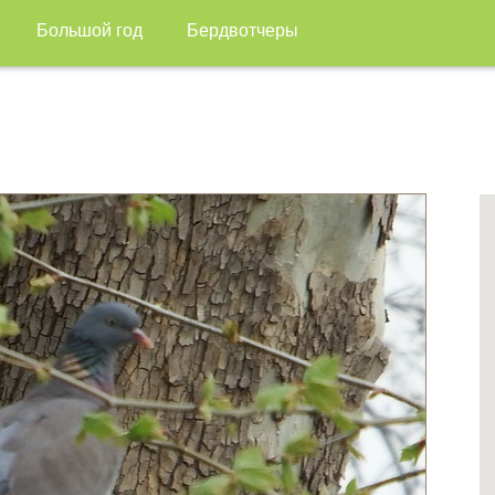
Большой год
Бердвотчеры