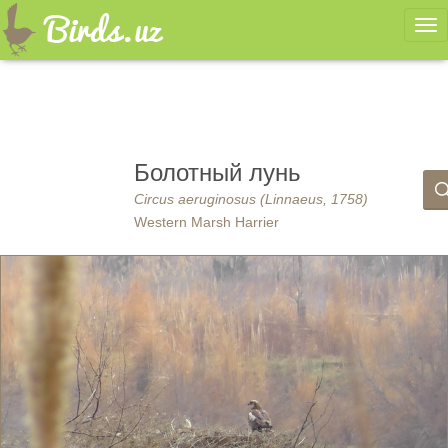
Ме
Болотный лунь
Circus aeruginosus (Linnaeus, 1758)
Western Marsh Harrier