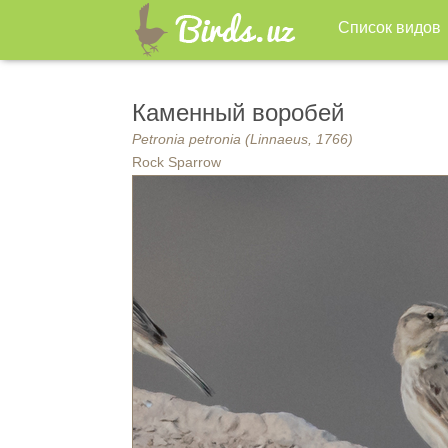
Список видов
Каменный воробей
Petronia petronia (Linnaeus, 1766)
Rock Sparrow