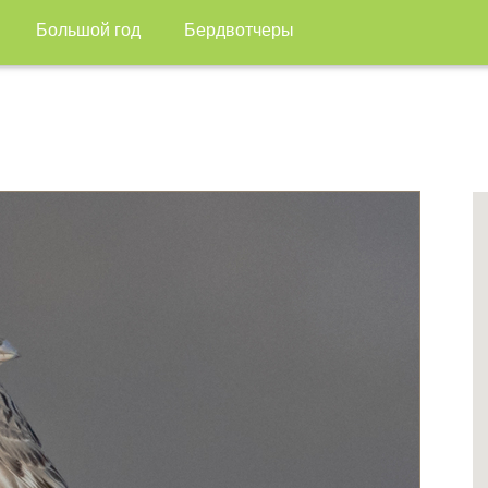
Большой год
Бердвотчеры