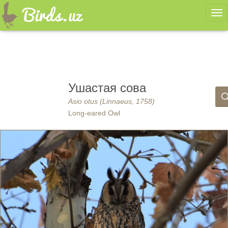
Ме
Ушастая сова
Asio otus (Linnaeus, 1758)
Long-eared Owl