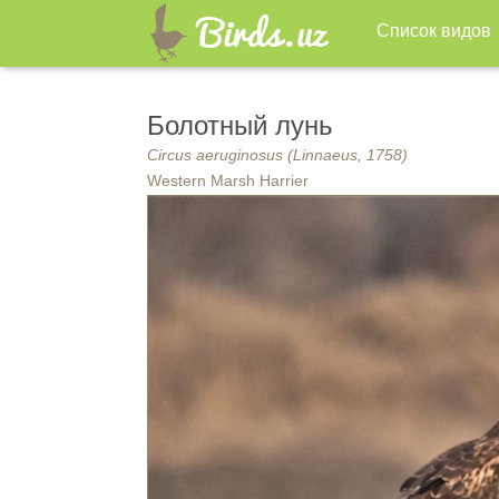
Список видов
Болотный лунь
Circus aeruginosus (Linnaeus, 1758)
Western Marsh Harrier