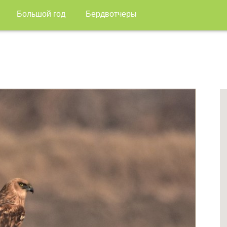
Большой год
Бердвотчеры