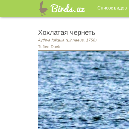
Список видов
Хохлатая чернеть
Aythya fuligula (Linnaeus, 1758)
Tufted Duck