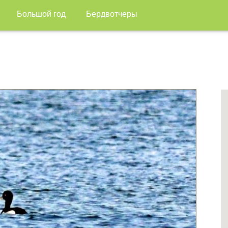
Большой год
Бердвотчеры