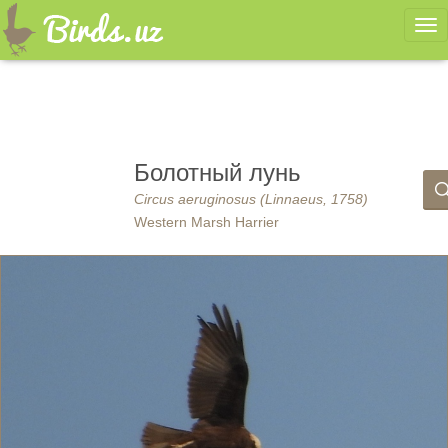
Ме
Болотный лунь
Circus aeruginosus (Linnaeus, 1758)
Western Marsh Harrier