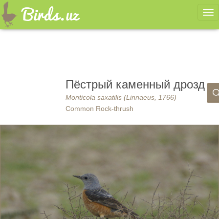
Ме
Пёстрый каменный дрозд
Monticola saxatilis (Linnaeus, 1766)
Common Rock-thrush