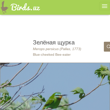
Ме
Зелёная щурка
Merops persicus (Pallas, 1773)
Blue-cheeked Bee-eater