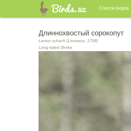
Список видов
Длиннохвостый сорокопут
Lanius schach (Linnaeus, 1758)
Long-tailed Shrike