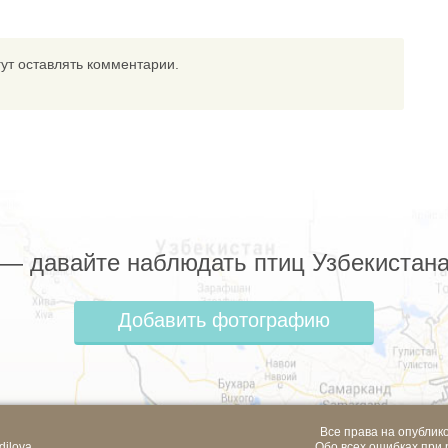
ут оставлять комментарии.
z — давайте наблюдать птиц Узбекистана
Добавить фотографию
Все права на опублик
dilova
Обо всех ошибках при 