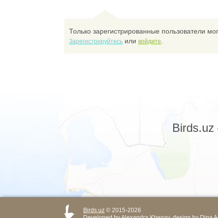
Только зарегистрированные пользователи мог
или
.
Зарегистрируйтесь
войдите
Birds.u
Birds.uz
© 2015-2026
Developed by
Alexandra Khegay
, design by
Dina A