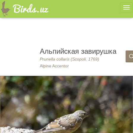
Ме
Альпийская завирушка
Prunella collaris (Scopoli, 1769)
Alpine Accentor