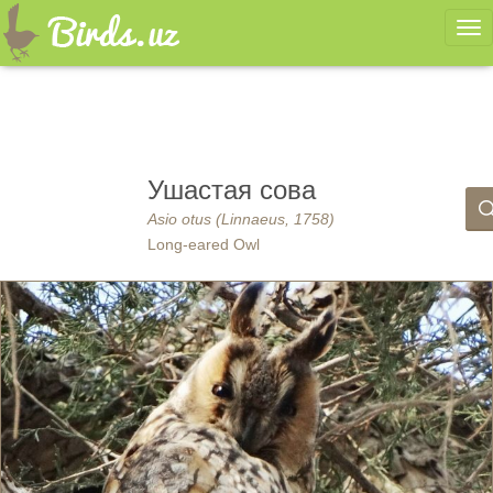
Ме
Ушастая сова
Asio otus (Linnaeus, 1758)
Long-eared Owl