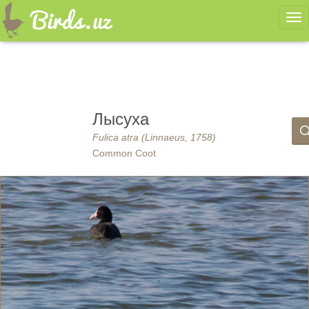
Ме
Лысуха
Fulica atra (Linnaeus, 1758)
Common Coot