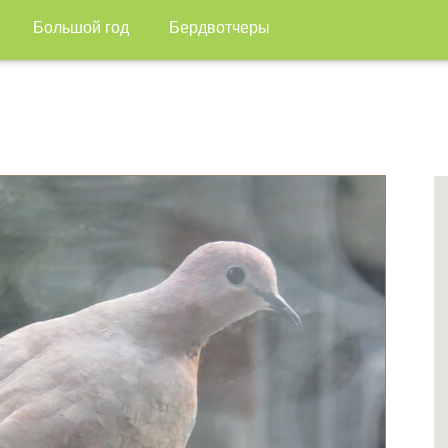
Большой год
Бердвотчеры