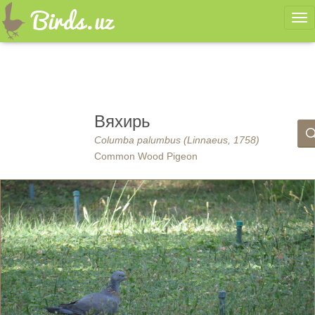
Ме
Вяхирь
Columba palumbus (Linnaeus, 1758)
Common Wood Pigeon