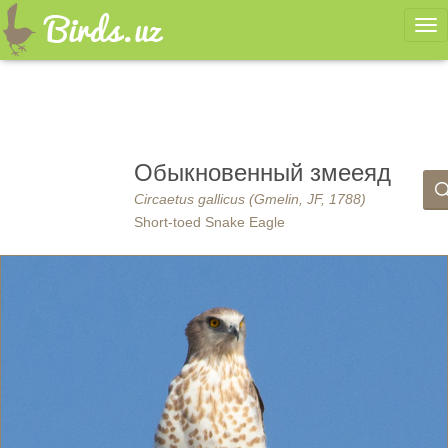
Ме
Обыкновенный змееяд
Circaetus gallicus (Gmelin, JF, 1788)
Short-toed Snake Eagle