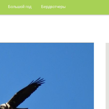
Большой год
Бердвотчеры