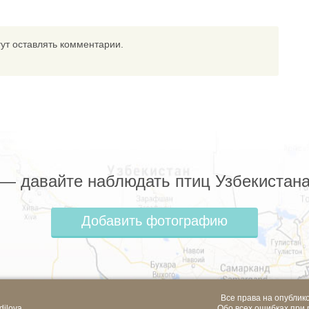
ут оставлять комментарии.
z — давайте наблюдать птиц Узбекистана
Добавить фотографию
Все права на опублик
dilova
Обо всех ошибках при 