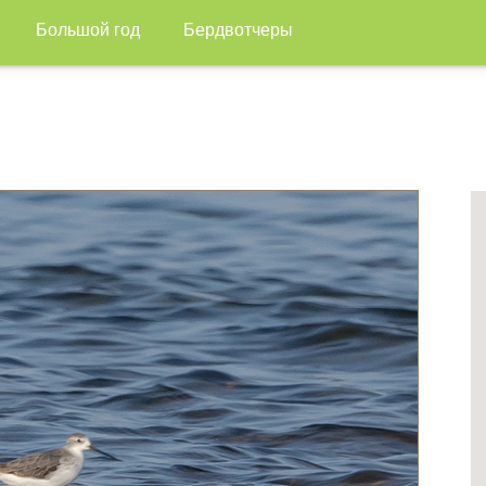
Большой год
Бердвотчеры