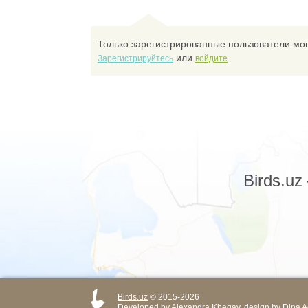
Только зарегистрированные пользователи мог
или
.
Зарегистрируйтесь
войдите
Birds.u
Birds.uz
© 2015-2026
Developed by
Alexandra Khegay
, design by
Dina A