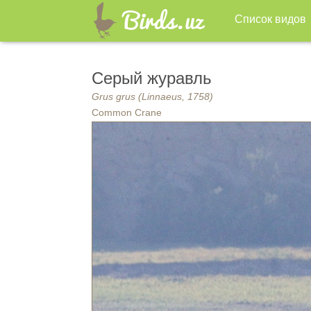
Список видов
Серый журавль
Grus grus (Linnaeus, 1758)
Common Crane