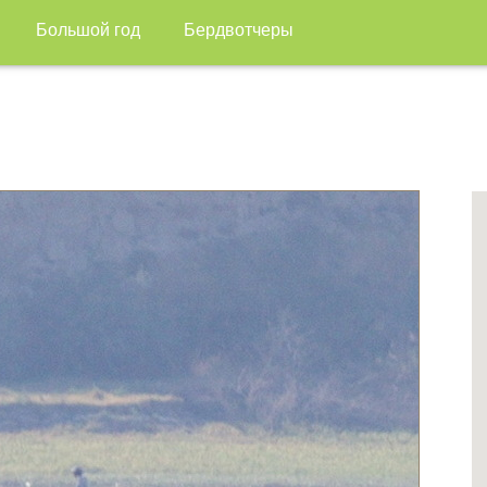
Большой год
Бердвотчеры