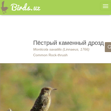
Ме
Пёстрый каменный дрозд
Monticola saxatilis (Linnaeus, 1766)
Common Rock-thrush