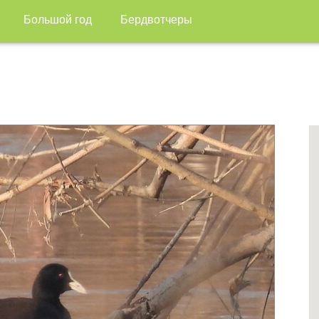
Большой год
Бердвотчеры