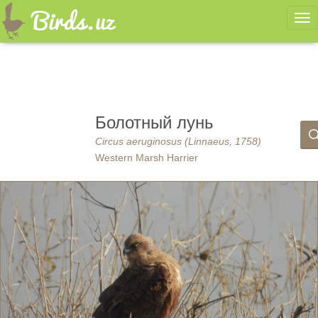
Ме
Болотный лунь
Circus aeruginosus (Linnaeus, 1758)
Western Marsh Harrier