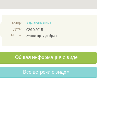
Автор:
Адылова Дина
Дата:
02/10/2015
Место:
Экоцентр "Джейран"
Общая информация о виде
Все встречи с видом