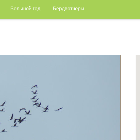
Большой год
Бердвотчеры