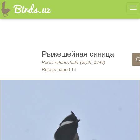
Ме
Рыжешейная синица
Parus rufonuchalis (Blyth, 1849)
Rufous-naped Tit